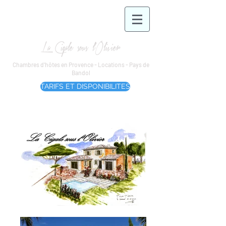
La Cigale sous l'Olivier
Chambres d'hôtes en Provence - Locations - Pays de
Bandol
TARIFS ET DISPONIBILITES